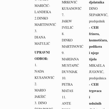
djelatnika
MRKOVIĆ
MARIČIĆ-
KUSANOVIĆ
DINO
LANDEKA
7.
ŠEPAROVIĆ,
2.DINKO
JAKOV
predsjednik
MARTINOVIĆ
- CEH
IVELIĆ
3.
frizera,
8.
DIANA
kozmetičara,
DINKO
MATULIĆ
pedikera
MARTINOVIĆ
UPRAVNI
i njege
9.
ODBOR:
tijela
MARIJANA
1.
MUSTAPIĆ
MIKAELA
NADA
DUVNJAK
JUGOVIĆ,
KUSANOVIĆ
10.
predsjednica
2.
- CEH
PETRA
MARIO
trgovaca
MATAS
JAKŠIĆ
i
11.
3. DINO
uslužnih
ANTE