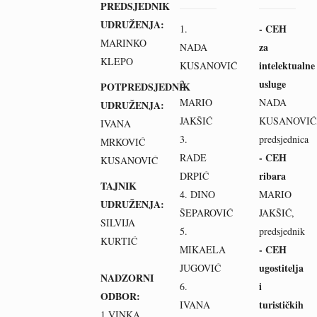
PREDSJEDNIK
UDRUŽENJA:
- CEH
1.
MARINKO
za
NADA
KLEPO
intelektualne
KUSANOVIĆ
usluge
2.
POTPREDSJEDNIK
MARIO
NADA
UDRUŽENJA:
JAKŠIĆ
KUSANOVIĆ
IVANA
3.
predsjednica
MRKOVIĆ
- CEH
RADE
KUSANOVIĆ
ribara
DRPIĆ
TAJNIK
4. DINO
MARIO
UDRUŽENJA:
ŠEPAROVIĆ
JAKŠIĆ,
SILVIJA
5.
predsjednik
KURTIĆ
- CEH
MIKAELA
ugostitelja
JUGOVIĆ
NADZORNI
i
6.
ODBOR:
turističkih
IVANA
1.VINKA